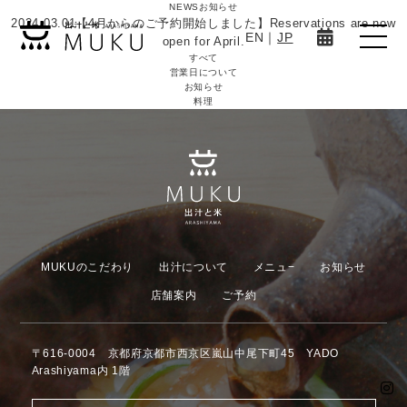
NEWS
お知らせ
2024.03.01
【4月からのご予約開始しました】Reservations are now
EN
｜
JP
open for April.
すべて
営業日について
お知らせ
料理
MUKUのこだわり
出汁について
メニュ−
お知らせ
店舗案内
ご予約
〒616-0004 京都府京都市西京区嵐山中尾下町45 YADO
Arashiyama内 1階